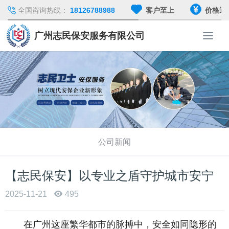
全国咨询热线：
18126788988
客户至上
价格透
广州志民保安服务有限公司
T
o
g
g
l
e
n
a
v
i
公司新闻
g
a
t
【志民保安】以专业之盾守护城市安宁
i
2025-11-21
495
o
n
在广州这座繁华都市的脉搏中，安全如同隐形的