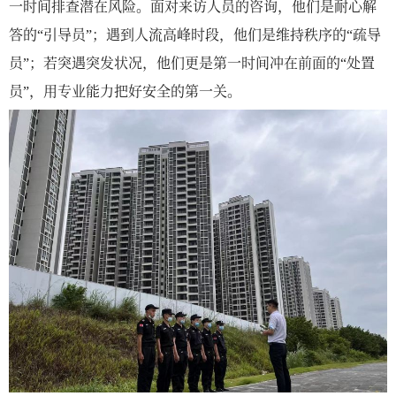
一时间排查潜在风险。面对来访人员的咨询，他们是耐心解
答的
引导员
；遇到人流高峰时段，他们是维持秩序的
疏导
“
”
“
员
；若突遇突发状况，他们更是第一时间冲在前面的
处置
”
“
员
，用专业能力把好安全的第一关。
”