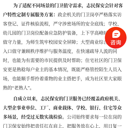
为了适配不同场景的门卫值守需求，志民保安会针对客
户特性定制专属服务方案：
政企机关的门卫岗亭严格落实访
客登记、证件核验流程，严守涉密场所的安全底线；学校、
幼儿园的门卫岗位配备应急防护装备，上下学高峰时段增设
值守力量，为师生筑牢校园安全屏障；大型商业综合体的出
入口值守兼顾秩序维护与服务温度，在快速疏导人流的同
时，也能为有需要的市民提供及时帮助；住宅社区的门卫保
安更是熟稔每户业主的基本情况，既能严格管控陌生人员入
场，也能顺手帮拎着重物的业主搭把手，成为社区里大家眼
熟的
老熟人
。
“
”
自成立以来，志民保安的门卫服务已经覆盖政府机关、
大型企事业单位、工厂、商业载体、学校、银行、住宅等众
多场景，经受过无数实战检验。
公司始终要求每一位在岗的
门卫保安始终把责任扛在肩上，把服务放在心上，用日复一