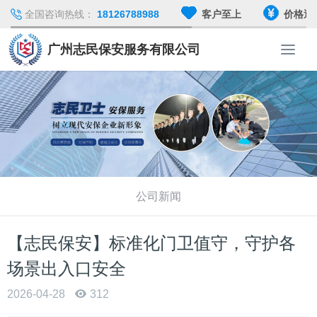
全国咨询热线：
18126788988
客户至上
价格透
广州志民保安服务有限公司
T
o
g
g
l
e
n
a
v
i
公司新闻
g
a
t
【志民保安】标准化门卫值守，守护各
i
场景出入口安全
o
n
2026-04-28
312