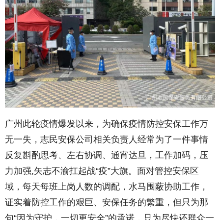
广州此轮疫情爆发以来，为确保疫情防控安保工作万
无一失，志民安保公司相关负责人经常为了一件事情
反复斟酌思考、左右协调、通宵达旦，工作加码，压
力加强,矢志不渝扛起战“疫”大旗。面对管控安保区
域，每天每班上岗人数的调配，水马围蔽协助工作，
证实着防控工作的艰巨、安保任务的繁重，但只为那
句“因为守护，一切更安全”的承诺，只为尽快还群众一