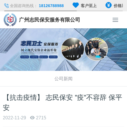
全国咨询热线：
18126788988
客户至上
价格透
广州志民保安服务有限公司
T
o
g
g
l
e
n
a
v
i
公司新闻
g
a
t
【抗击疫情】 志民保安 ”疫”不容辞 保平
i
安
o
n
2022-11-29
2715